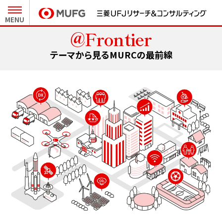
MENU
@Frontier
27卒新卒採用 MY PAGE
テーマから見るMURCの最前線
インターンシップ MY PAGE
会社と事業
人とキャリア
MURCについて
職種と仕事
キーワードで知るMURC
社員インタビュー
テーマから見る最前線
キャリア形成
未来をつくるプロジェクト
クロストーク