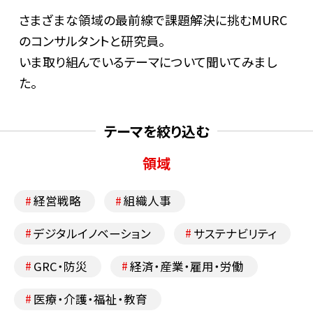
水素の社会実装プロジェクト
若手同期座談会
さまざまな領域の最前線で課題解決に挑むMURC
のコンサルタントと研究員。
いま取り組んでいるテーマについて聞いてみまし
働く環境
募集・イベント情
報
た。
人材育成
募集要項
多様な働き方
テーマを絞り込む
よくある質問
イベント情報
領域
経営戦略
組織人事
インターンシップ情報
デジタルイノベーション
サステナビリティ
開催概要・レポート
GRC・防災
経済・産業・雇用・労働
医療・介護・福祉・教育