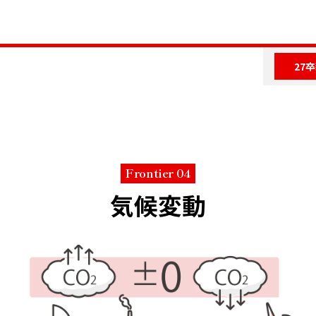
27卒
roject
Cross Talk
Work
Environme
来をつくるプロジェクト
クロストーク
働く環境
Frontier 04
気候変動
水素の社会実装プロジェクト
若手同期座談会
人材育成
多様な働き方