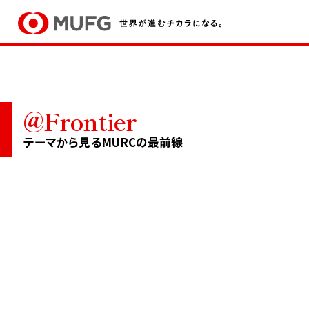
@Frontier
Company &
People &
P
Services
Career
テーマから見るMURCの最前線
会社と事業
人とキャリア
未
MURCについて
職種と仕事
キーワードで知るMURC
社員インタビュー
テーマから見る最前線
キャリア形成