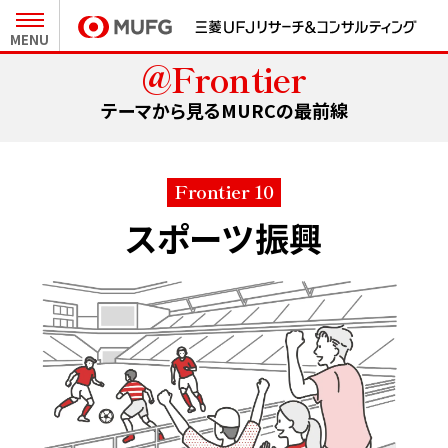
MENU
@Frontier
27卒新卒採用 MY PAGE
テーマから見るMURCの最前線
インターンシップ MY PAGE
Frontier 10
スポーツ振興
会社と事業
人とキャリア
MURCについて
職種と仕事
キーワードで知るMURC
社員インタビュー
テーマから見る最前線
キャリア形成
未来をつくるプロジェクト
クロストーク