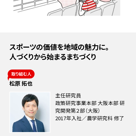
水素の社会実装プロジェクト
若手同期座談会
働く環境
募集・イベント情
報
人材育成
スポーツの価値を地域の魅力に。
募集要項
多様な働き方
人づくりから始まるまちづくり
よくある質問
イベント情報
松原 拓也
インターンシップ情報
主任研究員
政策研究事業本部 大阪本部 研
開催概要・レポート
究開発第２部（大阪）
2017年入社／農学研究科 修了