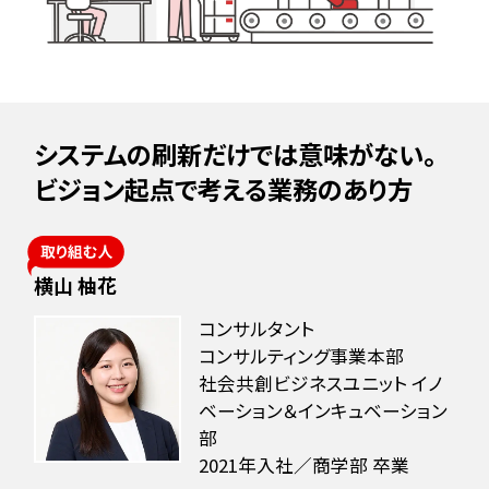
水素の社会実装プロジェクト
若手同期座談会
働く環境
募集・イベント情
報
システムの刷新だけでは意味がない。
人材育成
募集要項
ビジョン起点で考える業務のあり方
多様な働き方
よくある質問
イベント情報
横山 柚花
インターンシップ情報
コンサルタント
コンサルティング事業本部
開催概要・レポート
社会共創ビジネスユニット イノ
ベーション＆インキュベーション
部
2021年入社／商学部 卒業