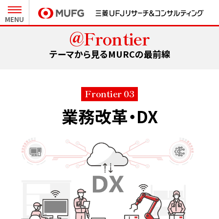
MENU
@Frontier
27卒新卒採用 MY PAGE
テーマから見るMURCの最前線
インターンシップ MY PAGE
Frontier 03
業務改革・DX
会社と事業
人とキャリア
MURCについて
職種と仕事
キーワードで知るMURC
社員インタビュー
テーマから見る最前線
キャリア形成
未来をつくるプロジェクト
クロストーク