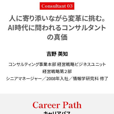
水素の社会実装プロジェクト
若手同期座談会
Consultant 03
人に寄り添いながら変革に挑む。
働く環境
募集・イベント情
AI時代に問われるコンサルタント
報
人材育成
の真価
募集要項
多様な働き方
よくある質問
吉野 英知
イベント情報
コンサルティング事業本部 経営戦略ビジネスユニット
経営戦略第２部
インターンシップ情報
シニアマネージャー／2008年入社／情報学研究科 修了
開催概要・レポート
Career Path
キャリアパス