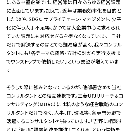
にある中堅企業では、経営陣は日々あらゆる経営課題
に直面しています。加えて、近年は業務効率化を目的と
したDXや、SDGs、サプライチェーン・マネジメント、少子
化に伴う人手不足等、かつては大企業中心に求められ
MURCについて
ていた課題にも対応せざるを得なくなっています。自社
だけで解決するのはとても難易度が高く、我々コンサル
タントにも「各テーマの戦略・方針検討から実行支援ま
でワンストップで依頼したい」という要望が増えていま
す。
そうした際に強みとなっているのが、他部署含めた当社
コンサルタントとの相互連携です。三菱UFJリサーチ＆コ
ンサルティング（MURC）には私のような経営戦略のコン
サルタントだけでなく、人事、IT、環境等、各専門分野で
活躍するコンサルタントが揃っています。「吉野に相談す
れば、適切に課題解決を推進してくれる」という信頼を