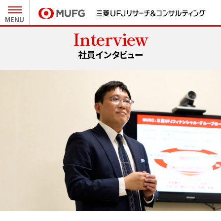
MENU
Interview
27卒新卒採用 MY PAGE
社員インタビュー
インターンシップ MY PAGE
会社と事業
人とキャリア
MURCについて
職種と仕事
キーワードで知るMURC
社員インタビュー
テーマから見る最前線
キャリア形成
未来をつくるプロジェクト
クロストーク