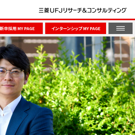
新卒採用 MY PAGE
インターンシップ MY PAGE
Information
Internship
nt
募集・イベント情報
インターンシップ情報
募集要項
開催概要・レポート
よくある質問
イベント情報