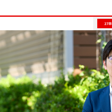
27卒
roject
Cross Talk
Work
Environme
来をつくるプロジェクト
クロストーク
働く環境
水素の社会実装プロジェクト
若手同期座談会
人材育成
多様な働き方