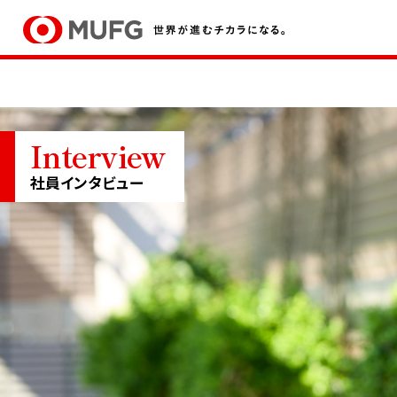
Interview
Company &
People &
P
Services
Career
社員インタビュー
会社と事業
人とキャリア
未
MURCについて
職種と仕事
キーワードで知るMURC
社員インタビュー
テーマから見る最前線
キャリア形成