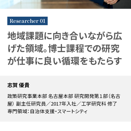
水素の社会実装プロジェクト
若手同期座談会
Researcher 01
働く環境
募集・イベント情
報
地域課題に向き合いながら広
人材育成
げた領域。博士課程での研究
募集要項
多様な働き方
よくある質問
が仕事に良い循環をもたらす
イベント情報
志賀 優貴
インターンシップ情報
政策研究事業本部 名古屋本部 研究開発第１部（名古
開催概要・レポート
屋）
副主任研究員／2017年入社／工学研究科 修了
専門領域：自治体支援・スマートシティ