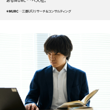
あるMURC
へ入社。
＊MURC
…三菱UFJリサーチ＆コンサルティング
テーマから見る最前線
職種と仕事