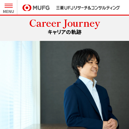
MENU
Career Journey
27卒新卒採用 MY PAGE
キャリアの軌跡
インターンシップ MY PAGE
会社と事業
人とキャリア
MURCについて
職種と仕事
キーワードで知るMURC
社員インタビュー
テーマから見る最前線
キャリア形成
未来をつくるプロジェクト
クロストーク