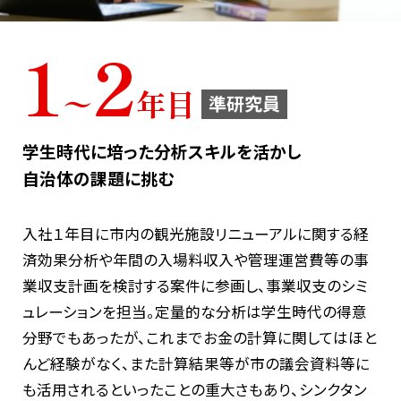
1
2
MURCについて
〜
年目
準研究員
学生時代に培った分析スキルを活かし
自治体の課題に挑む
入社１年目に市内の観光施設リニューアルに関する経
済効果分析や年間の入場料収入や管理運営費等の事
業収支計画を検討する案件に参画し、事業収支のシミ
ュレーションを担当。定量的な分析は学生時代の得意
分野でもあったが、これまでお金の計算に関してはほと
んど経験がなく、また計算結果等が市の議会資料等に
も活用されるといったことの重大さもあり、シンクタン